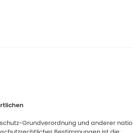
rtlichen
enschutz-Grundverordnung und anderer nati
schutzrechtlicher Bestimmungen ist die: